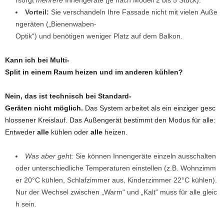
rsorgt
mehrere
Innengeräte (je nach Modell 2 bis 5 Stück).
Vorteil:
Sie verschandeln Ihre Fassade nicht mit vielen Auße
ngeräten („Bienenwaben-
Optik“) und benötigen weniger Platz auf dem Balkon.
Kann ich bei Multi-
Split in einem Raum heizen und im anderen kühlen?
Nein, das ist technisch bei Standard-
Geräten nicht möglich.
Das System arbeitet als ein einziger gesc
hlossener Kreislauf. Das Außengerät bestimmt den Modus für alle:
Entweder
alle
kühlen oder
alle
heizen.
Was aber geht:
Sie können Innengeräte einzeln ausschalten
oder unterschiedliche Temperaturen einstellen (z.B. Wohnzimm
er 20°C kühlen, Schlafzimmer aus, Kinderzimmer 22°C kühlen).
Nur der Wechsel zwischen „Warm“ und „Kalt“ muss für alle gleic
h sein.