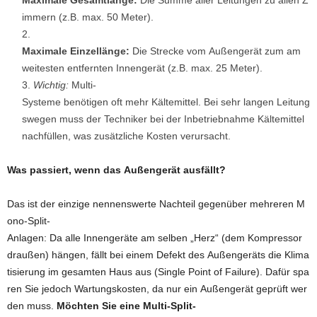
Maximale Gesamtlänge:
Die Summe aller Leitungen zu allen Z
immern (z.B. max. 50 Meter).
Maximale Einzellänge:
Die Strecke vom Außengerät zum am
weitesten entfernten Innengerät (z.B. max. 25 Meter).
Wichtig:
Multi-
Systeme benötigen oft mehr Kältemittel. Bei sehr langen Leitung
swegen muss der Techniker bei der Inbetriebnahme Kältemittel
nachfüllen, was zusätzliche Kosten verursacht.
Was passiert, wenn das Außengerät ausfällt?
Das ist der einzige nennenswerte Nachteil gegenüber mehreren M
ono-Split-
Anlagen: Da alle Innengeräte am selben „Herz“ (dem Kompressor
draußen) hängen, fällt bei einem Defekt des Außengeräts die Klima
tisierung im gesamten Haus aus (Single Point of Failure). Dafür spa
ren Sie jedoch Wartungskosten, da nur ein Außengerät geprüft wer
den muss.
Möchten Sie eine Multi-Split-