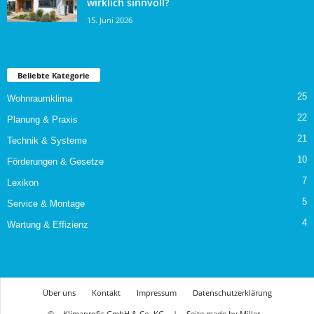
wirklich sinnvoll?
15. Juni 2026
Beliebte Kategorie
25
Wohnraumklima
22
Planung & Praxis
21
Technik & Systeme
10
Förderungen & Gesetze
7
Lexikon
5
Service & Montage
4
Wartung & Effizienz
Über uns
Kontakt
Impressum
Datenschutzerklärung
©
Klimaprofis GmbH & Co. KG
|
Seite made by Miller