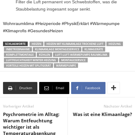
Filter die Luft permanent von Schwebstoffen, was die
Staubbelastung insgesamt sogar senkt.
Wohnraumklima #Heizperiode #PhysikErklärt #Wärmepumpe
#Klimaprofis #GesundesHeizen
SCHLAGWORTE
HEIZEN
HEIZEN MIT KLIMAANLAGE TROCKENE LUFT
HEIZUNG
INBETRIEBNAHME
KLIMAANLAGE MONTAGESERVICE
KLIMAGERÄTE
KOMPLETTMONTAGE
KÜHLEN
LUFT-LUFT-WÄRMEPUMPE RAUMKLIMA
LUFTFEUCHTIGKEIT WINTER HEIZUNG
MONTAGESERVICE
VORTEILE HEIZEN MIT SPLITGERÄT
WÄRMEPUMPE
Drucken
Email
Facebook
Vorheriger Artikel
Nächster Artikel
Psychrometrie im Alltag:
Was ist eine Klimaanlage?
Warum Entfeuchtung
wichtiger ist als
Temperaturabsenkung