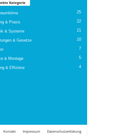
iebte Kategorie
25
raumklima
22
ng & Praxis
21
ik & Systeme
10
rungen & Gesetze
7
on
5
ce & Montage
4
ng & Effizienz
Kontakt
Impressum
Datenschutzerklärung