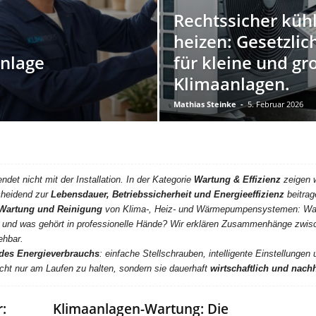
Rechtssicher küh
heizen: Gesetzli
anlage
für kleine und gr
Klimaanlagen.
Mathias Steinke
-
5. Februar 2026
det nicht mit der Installation. In der Kategorie
Wartung & Effizienz
zeigen w
cheidend zur
Lebensdauer, Betriebssicherheit und Energieeffizienz
beitrag
Wartung und Reinigung
von Klima-, Heiz- und Wärmepumpensystemen: Was i
– und was gehört in professionelle Hände? Wir erklären Zusammenhänge zwi
ehbar.
des Energieverbrauchs
: einfache Stellschrauben, intelligente Einstellungen
icht nur am Laufen zu halten, sondern sie dauerhaft
wirtschaftlich und nachh
:
Klimaanlagen-Wartung: Die