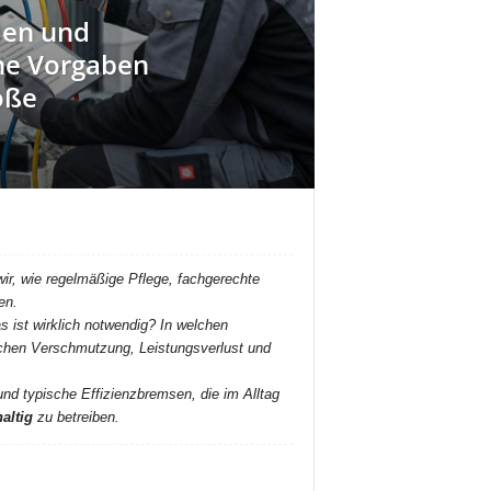
len und
che Vorgaben
oße
ir, wie regelmäßige Pflege, fachgerechte
en.
st wirklich notwendig? In welchen
schen Verschmutzung, Leistungsverlust und
 und typische Effizienzbremsen, die im Alltag
altig
zu betreiben.