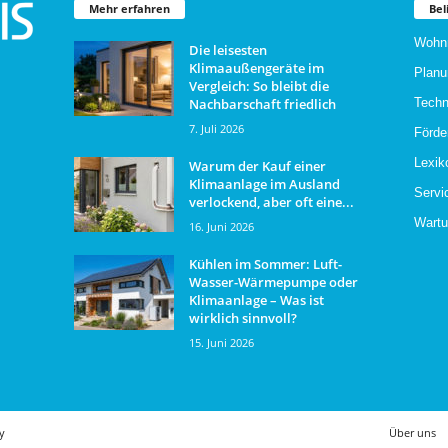
Mehr erfahren
Bel
Wohn
Die leisesten
Klimaaußengeräte im
Planu
Vergleich: So bleibt die
Nachbarschaft friedlich
Techn
7. Juli 2026
Förde
Lexik
Warum der Kauf einer
Klimaanlage im Ausland
Servi
verlockend, aber oft eine...
Wartu
16. Juni 2026
Kühlen im Sommer: Luft-
Wasser-Wärmepumpe oder
Klimaanlage – Was ist
wirklich sinnvoll?
15. Juni 2026
y
Über uns