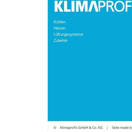
Kühlen
Heizen
Lüftungssysteme
Zubehör
©
Klimaprofis GmbH & Co. KG
|
Seite made b