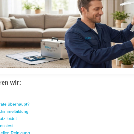
ren wir:
äte überhaupt?
Schimmelbildung
tz leidet
resstest
nellen Reinigung