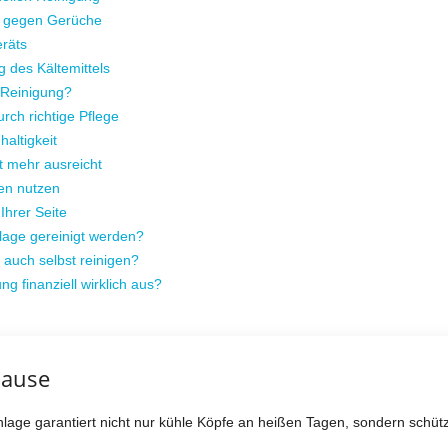
on gegen Gerüche
räts
 des Kältemittels
e Reinigung?
rch richtige Pflege
haltigkeit
t mehr ausreicht
gen nutzen
Ihrer Seite
nlage gereinigt werden?
 auch selbst reinigen?
ung finanziell wirklich aus?
hause
lage garantiert nicht nur kühle Köpfe an heißen Tagen, sondern schüt