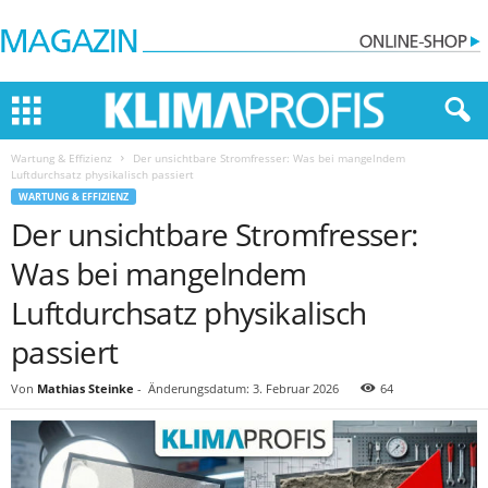
Wartung & Effizienz
Der unsichtbare Stromfresser: Was bei mangelndem
Luftdurchsatz physikalisch passiert
WARTUNG & EFFIZIENZ
Der unsichtbare Stromfresser:
Was bei mangelndem
Luftdurchsatz physikalisch
passiert
Von
Mathias Steinke
-
Änderungsdatum: 3. Februar 2026
64