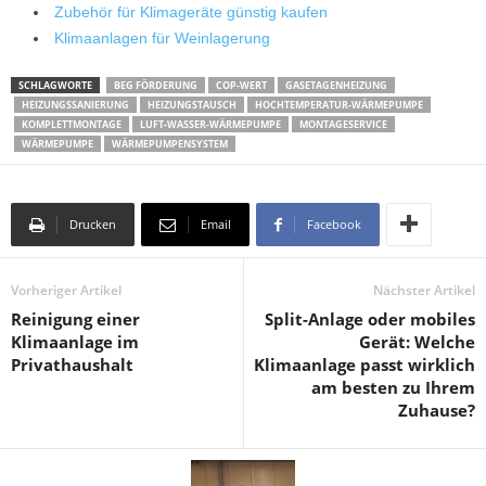
Zubehör für Klimageräte günstig kaufen
Klimaanlagen für Weinlagerung
SCHLAGWORTE
BEG FÖRDERUNG
COP-WERT
GASETAGENHEIZUNG
HEIZUNGSSANIERUNG
HEIZUNGSTAUSCH
HOCHTEMPERATUR-WÄRMEPUMPE
KOMPLETTMONTAGE
LUFT-WASSER-WÄRMEPUMPE
MONTAGESERVICE
WÄRMEPUMPE
WÄRMEPUMPENSYSTEM
Drucken
Email
Facebook
Vorheriger Artikel
Nächster Artikel
Reinigung einer
Split-Anlage oder mobiles
Klimaanlage im
Gerät: Welche
Privathaushalt
Klimaanlage passt wirklich
am besten zu Ihrem
Zuhause?