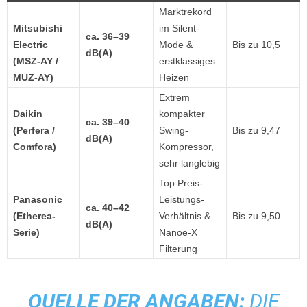
Marktrekord
Mitsubishi
im Silent-
ca. 36–39
Electric
Mode &
Bis zu 10,5
dB(A)
(MSZ-AY /
erstklassiges
MUZ-AY)
Heizen
Extrem
Daikin
kompakter
ca. 39–40
(Perfera /
Swing-
Bis zu 9,47
dB(A)
Comfora)
Kompressor,
sehr langlebig
Top Preis-
Panasonic
Leistungs-
ca. 40–42
(Etherea-
Verhältnis &
Bis zu 9,50
dB(A)
Serie)
Nanoe-X
Filterung
QUELLE DER ANGABEN:
DIE