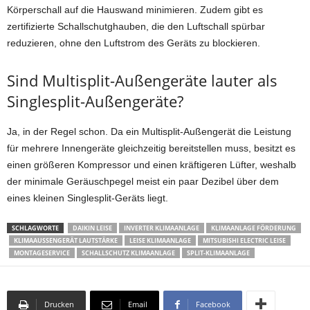
Körperschall auf die Hauswand minimieren. Zudem gibt es
zertifizierte Schallschutghauben, die den Luftschall spürbar
reduzieren, ohne den Luftstrom des Geräts zu blockieren.
Sind Multisplit-Außengeräte lauter als
Singlesplit-Außengeräte?
Ja, in der Regel schon. Da ein Multisplit-Außengerät die Leistung
für mehrere Innengeräte gleichzeitig bereitstellen muss, besitzt es
einen größeren Kompressor und einen kräftigeren Lüfter, weshalb
der minimale Geräuschpegel meist ein paar Dezibel über dem
eines kleinen Singlesplit-Geräts liegt.
SCHLAGWORTE
DAIKIN LEISE
INVERTER KLIMAANLAGE
KLIMAANLAGE FÖRDERUNG
KLIMAAUSSENGERÄT LAUTSTÄRKE
LEISE KLIMAANLAGE
MITSUBISHI ELECTRIC LEISE
MONTAGESERVICE
SCHALLSCHUTZ KLIMAANLAGE
SPLIT-KLIMAANLAGE
Drucken
Email
Facebook