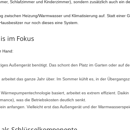
mer, Schlafzimmer und Kinderzimmer), sondern zusätzlich auch ein de
nung zwischen Heizung/Warmwasser und Klimatisierung auf. Statt eine
ausbesitzer nur noch dieses eine System.
nis im Fokus
er Hand:
ziges Außengerät benötigt. Das schont den Platz im Garten oder auf de
arbeitet das ganze Jahr über. Im Sommer kühlt es, in der Übergangsze
ärmepumpentechnologie basiert, arbeitet es extrem effizient. Daikin
mance), was die Betriebskosten deutlich senkt.
ein anfangen. Vielleicht erst das Außengerät und der Warmwasserspeic
als Schlüsselkomponente