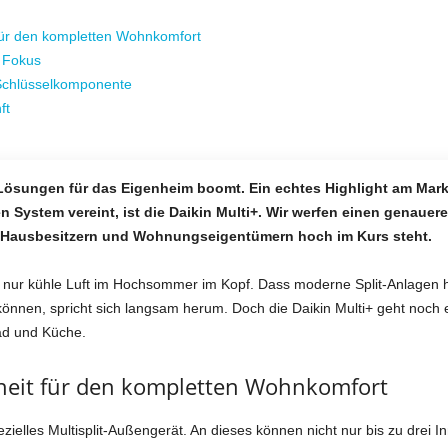
für den kompletten Wohnkomfort
m Fokus
Schlüsselkomponente
ft
-Lösungen für das Eigenheim boomt. Ein echtes Highlight am Mark
System vereint, ist die Daikin Multi+. Wir werfen einen genauere
n Hausbesitzern und Wohnungseigentümern hoch im Kurs steht.
t nur kühle Luft im Hochsommer im Kopf. Dass moderne Split-Anlagen
önnen, spricht sich langsam herum. Doch die Daikin Multi+ geht noch e
ad und Küche.
heit für den kompletten Wohnkomfort
pezielles Multisplit-Außengerät. An dieses können nicht nur bis zu dre