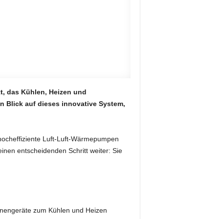
t, das Kühlen, Heizen und
n Blick auf dieses innovative System,
 hocheffiziente Luft-Luft-Wärmepumpen
inen entscheidenden Schritt weiter: Sie
i Innengeräte zum Kühlen und Heizen