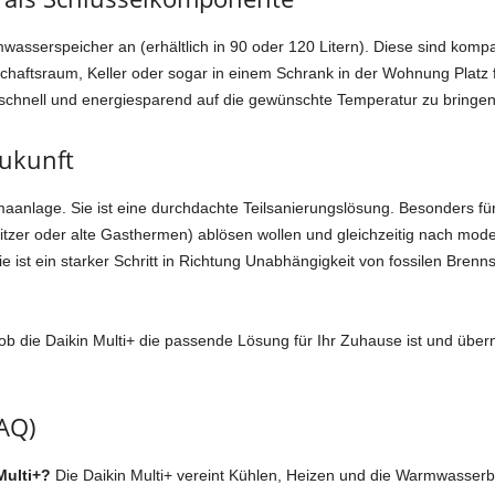
rmwasserspeicher an (erhältlich in 90 oder 120 Litern). Diese sind komp
chaftsraum, Keller oder sogar in einem Schrank in der Wohnung Platz f
chnell und energiesparend auf die gewünschte Temperatur zu bringen
Zukunft
imaanlage. Sie ist eine durchdachte Teilsanierungslösung. Besonders für 
tzer oder alte Gasthermen) ablösen wollen und gleichzeitig nach mode
 ist ein starker Schritt in Richtung Unabhängigkeit von fossilen Brenns
 ob die Daikin Multi+ die passende Lösung für Ihr Zuhause ist und übe
FAQ)
Multi+?
Die Daikin Multi+ vereint Kühlen, Heizen und die Warmwasserb