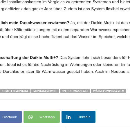
 die Installationskosten im Vergleich zu getrennten Systemen und biet
eeffizienz das ganze Jahr über. Zudem ist das System flexibel erweit
chlich mein Duschwasser erwärmen?
Ja, mit der Daikin Multi+ ist das
ät über Kältemittelleitungen mit einem separaten Warmwasserspeiche
 und überträgt diese hocheffizient auf das Wasser im Speicher, welc
nschaffung der Daikin Multi+?
Das System lohnt sich besonders für 
 Ideal ist es für die Nachrüstung in Wohnungen oder kleineren Einfami
ktro-Durchlauferhitzer für Warmwasser gesetzt haben. Auch im Neubau is
KOMPLETTMONTAGE
MONTAGESERVICE
SPLIT-KLIMAANLAGE
WÄRMEPUMPENSYSTEM
Facebook
WhatsApp
Linkedin