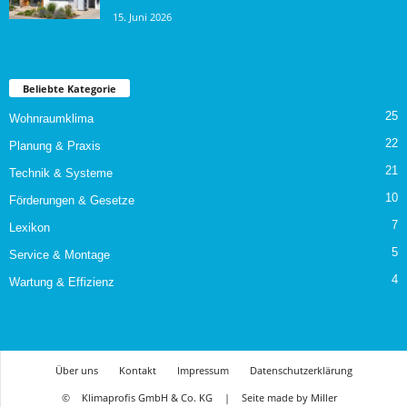
15. Juni 2026
Beliebte Kategorie
25
Wohnraumklima
22
Planung & Praxis
21
Technik & Systeme
10
Förderungen & Gesetze
7
Lexikon
5
Service & Montage
4
Wartung & Effizienz
Über uns
Kontakt
Impressum
Datenschutzerklärung
©
Klimaprofis GmbH & Co. KG
|
Seite made by Miller