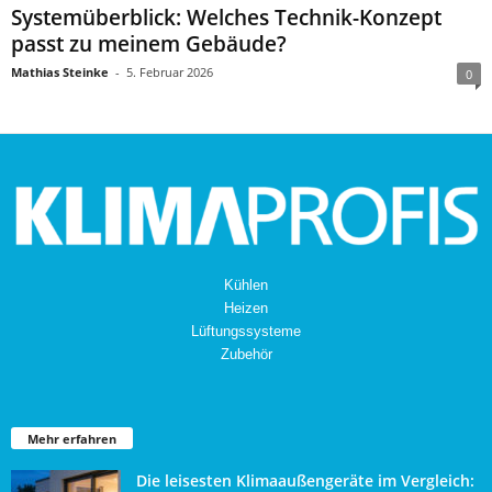
Systemüberblick: Welches Technik-Konzept
passt zu meinem Gebäude?
Mathias Steinke
-
5. Februar 2026
0
Kühlen
Heizen
Lüftungssysteme
Zubehör
Mehr erfahren
Die leisesten Klimaaußengeräte im Vergleich: