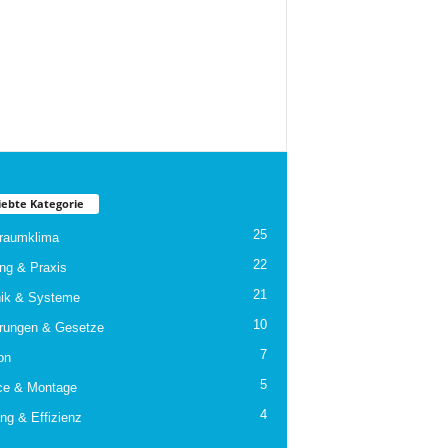
iebte Kategorie
25
raumklima
22
ng & Praxis
21
ik & Systeme
10
rungen & Gesetze
7
on
5
ce & Montage
4
ng & Effizienz