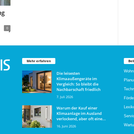
ng
0
Mehr erfahren
Bel
Wohn
Die leisesten
Klimaaußengeräte im
Planu
Vergleich: So bleibt die
Nachbarschaft friedlich
Techn
7. Juli 2026
Förde
Lexik
Warum der Kauf einer
Klimaanlage im Ausland
Servi
verlockend, aber oft eine...
Wartu
16. Juni 2026