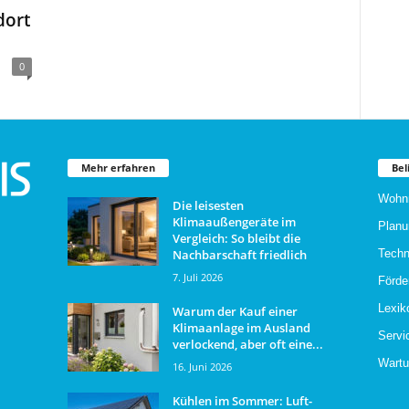
dort
0
Mehr erfahren
Bel
Wohn
Die leisesten
Klimaaußengeräte im
Planu
Vergleich: So bleibt die
Nachbarschaft friedlich
Techn
7. Juli 2026
Förde
Lexik
Warum der Kauf einer
Klimaanlage im Ausland
Servi
verlockend, aber oft eine...
Wartu
16. Juni 2026
Kühlen im Sommer: Luft-