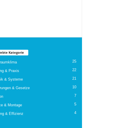
iebte Kategorie
25
raumklima
22
ng & Praxis
21
ik & Systeme
10
rungen & Gesetze
7
on
5
ce & Montage
4
ng & Effizienz