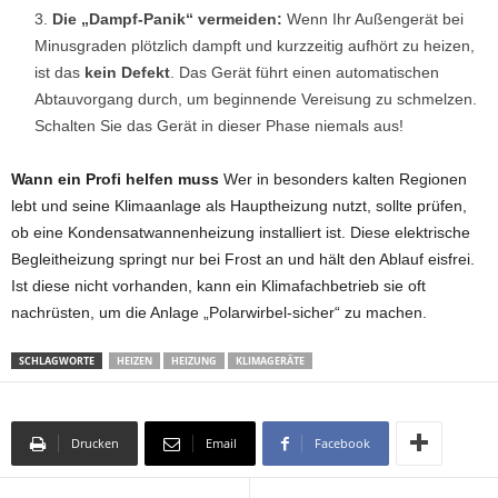
Die „Dampf-Panik“ vermeiden:
Wenn Ihr Außengerät bei
Minusgraden plötzlich dampft und kurzzeitig aufhört zu heizen,
ist das
kein Defekt
. Das Gerät führt einen automatischen
Abtauvorgang durch, um beginnende Vereisung zu schmelzen.
Schalten Sie das Gerät in dieser Phase niemals aus!
Wann ein Profi helfen muss
Wer in besonders kalten Regionen
lebt und seine Klimaanlage als Hauptheizung nutzt, sollte prüfen,
ob eine Kondensatwannenheizung installiert ist. Diese elektrische
Begleitheizung springt nur bei Frost an und hält den Ablauf eisfrei.
Ist diese nicht vorhanden, kann ein Klimafachbetrieb sie oft
nachrüsten, um die Anlage „Polarwirbel-sicher“ zu machen.
SCHLAGWORTE
HEIZEN
HEIZUNG
KLIMAGERÄTE
Drucken
Email
Facebook