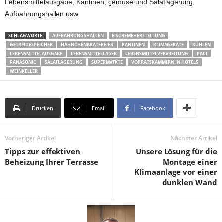
Lebensmittelausgabe, Kantinen, gemüse und Salatlagerung,
Aufbahrungshallen usw.
SCHLAGWORTE
AUFBAHRUNGSHALLEN
EISCREMEHERSTELLUNG
GETREIDESPEICHER
HÄHNCHENBRATEREIEN
KANTINEN
KLIMAGERÄTE
KÜHLEN
LEBENSMITTELAUSGABE
LEBENSMITTELLAGER
LEBENSMITTELVERABEITUNG
PACI
PANASONIC
SALATLAGERUNG
SUPERMÄTKTE
VORRATSKAMMERN IN HOTELS
WEINKELLER
Drucken
Email
Facebook
Vorheriger Artikel
Nächster Artikel
Tipps zur effektiven
Unsere Lösung für die
Beheizung Ihrer Terrasse
Montage einer
Klimaanlage vor einer
dunklen Wand