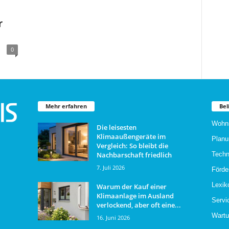
r
0
Mehr erfahren
Bel
Wohn
Die leisesten
Klimaaußengeräte im
Planu
Vergleich: So bleibt die
Nachbarschaft friedlich
Techn
7. Juli 2026
Förde
Lexik
Warum der Kauf einer
Klimaanlage im Ausland
Servi
verlockend, aber oft eine...
Wartu
16. Juni 2026