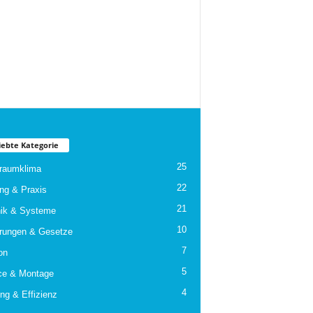
iebte Kategorie
25
raumklima
22
ng & Praxis
21
ik & Systeme
10
rungen & Gesetze
7
on
5
ce & Montage
4
ng & Effizienz