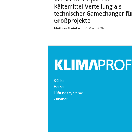
Kältemittel-Verteilung als
technischer Gamechanger fü
Großprojekte
Mathias Steinke
-
2. März 2026
Kühlen
Heizen
Lüftungssysteme
Zubehör